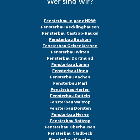
Wer sind wir?
Fensterbau in ganz NRW:
Fensterbau Recklinghausen
Fensterbau Castrop-Rauxel
Fensterbau Bochum
Fensterbau Gelsenkirchen
Fensterbau Witten
Fensterbau Dortmund
Fensterbau Lünen
Fensterbau Unna
Fensterbau Aachen
Fensterbau Marl
Fensterbau Herten
Fensterbau Datteln
Fensterbau Waltrop
Fensterbau Dorsten
Fensterbau Herne
Fensterbau Bottrop
Fensterbau Oberhausen
Fensterbau Gladbeck
Fensterbau Münster