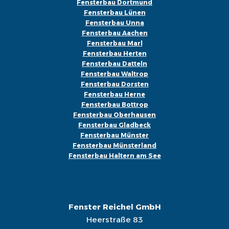
Fensterbau Dortmund
Fensterbau Lünen
Fensterbau Unna
Fensterbau Aachen
Fensterbau Marl
Fensterbau Herten
Fensterbau Datteln
Fensterbau Waltrop
Fensterbau Dorsten
Fensterbau Herne
Fensterbau Bottrop
Fensterbau Oberhausen
Fensterbau Gladbeck
Fensterbau Münster
Fensterbau Münsterland
Fensterbau Haltern am See
Fenster Reichel GmbH
Heerstraße 83