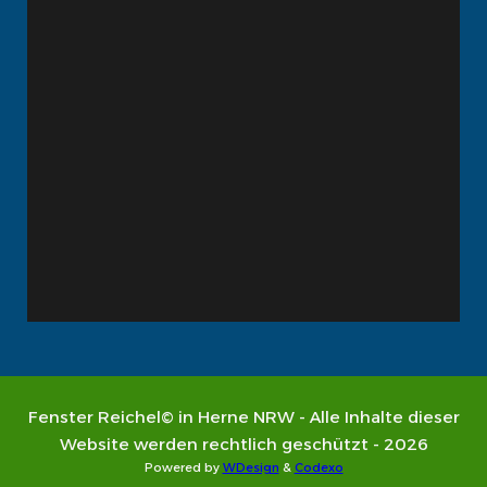
Fenster Reichel© in Herne NRW - Alle Inhalte dieser
Website werden rechtlich geschützt - 2026
Powered by
WDesign
&
Codexo