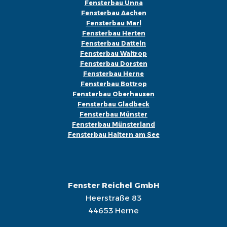
Fensterbau Unna
Fensterbau Aachen
Fensterbau Marl
Fensterbau Herten
Fensterbau Datteln
Fensterbau Waltrop
Fensterbau Dorsten
Fensterbau Herne
Fensterbau Bottrop
Fensterbau Oberhausen
Fensterbau Gladbeck
Fensterbau Münster
Fensterbau Münsterland
Fensterbau Haltern am See
Fenster Reichel GmbH
Heerstraße 83
44653 Herne