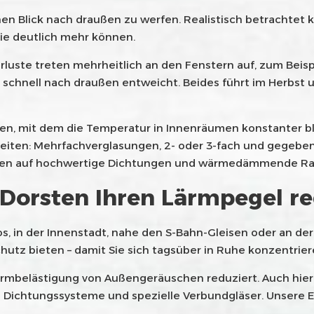
nen Blick nach draußen zu werfen. Realistisch betrachtet 
die deutlich mehr können.
rluste treten mehrheitlich an den Fenstern auf, zum Beispie
chnell nach draußen entweicht. Beides führt im Herbst u
ten, mit dem die Temperatur in Innenräumen konstanter bl
eiten: Mehrfachverglasungen, 2- oder 3-fach und gegeben
rsten auf hochwertige Dichtungen und wärmedämmende R
 Dorsten Ihren Lärmpegel r
os, in der Innenstadt, nahe den S-Bahn-Gleisen oder an de
hutz bieten – damit Sie sich tagsüber in Ruhe konzentrie
Lärmbelästigung von Außengeräuschen reduziert. Auch hier 
e Dichtungssysteme und spezielle Verbundgläser. Unsere Er