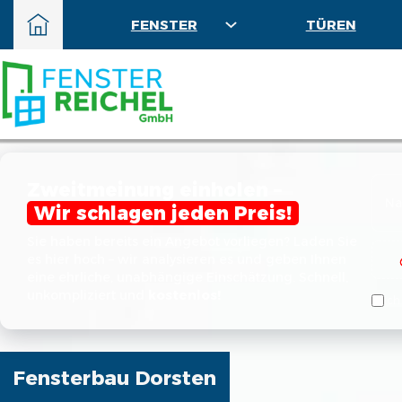
FENSTER
TÜREN
Zweitmeinung einholen –
Wir schlagen jeden Preis!
Sie haben bereits ein Angebot vorliegen? Laden Sie
es hier hoch – wir analysieren es und geben Ihnen
eine ehrliche, unabhängige Einschätzung. Schnell,
unkompliziert und
kostenlos!
Ich
Fensterbau Dorsten