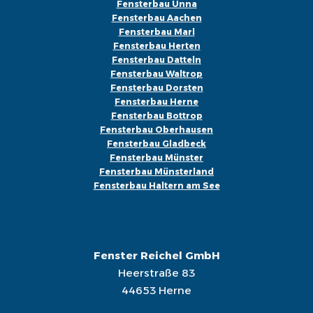
Fensterbau Unna
Fensterbau Aachen
Fensterbau Marl
Fensterbau Herten
Fensterbau Datteln
Fensterbau Waltrop
Fensterbau Dorsten
Fensterbau Herne
Fensterbau Bottrop
Fensterbau Oberhausen
Fensterbau Gladbeck
Fensterbau Münster
Fensterbau Münsterland
Fensterbau Haltern am See
Fenster Reichel GmbH
Heerstraße 83
44653 Herne