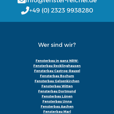
info@fenster-reichel.de
+49 (0) 2323 9938280
Wer sind wir?
Fensterbau in ganz NRW:
Fensterbau Recklinghausen
Fensterbau Castrop-Rauxel
Fensterbau Bochum
Fensterbau Gelsenkirchen
Fensterbau Witten
Fensterbau Dortmund
Fensterbau Lünen
Fensterbau Unna
Fensterbau Aachen
Fensterbau Marl