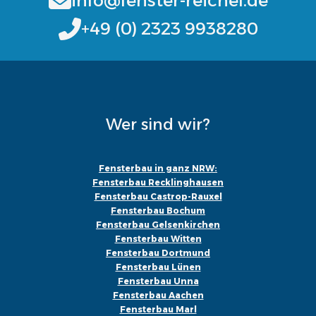
info@fenster-reichel.de
+49 (0) 2323 9938280
Wer sind wir?
Fensterbau in ganz NRW:
Fensterbau Recklinghausen
Fensterbau Castrop-Rauxel
Fensterbau Bochum
Fensterbau Gelsenkirchen
Fensterbau Witten
Fensterbau Dortmund
Fensterbau Lünen
Fensterbau Unna
Fensterbau Aachen
Fensterbau Marl