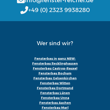
info@fenster-reichel.de
+49 (0) 2323 9938280
Wer sind wir?
Fensterbau in ganz NRW:
Fensterbau Recklinghausen
Fensterbau Castrop-Rauxel
Fensterbau Bochum
Fensterbau Gelsenkirchen
Fensterbau Witten
Fensterbau Dortmund
Fensterbau Lünen
Fensterbau Unna
Fensterbau Aachen
Fensterbau Marl