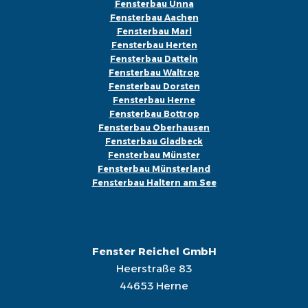
Fensterbau Unna
Fensterbau Aachen
Fensterbau Marl
Fensterbau Herten
Fensterbau Datteln
Fensterbau Waltrop
Fensterbau Dorsten
Fensterbau Herne
Fensterbau Bottrop
Fensterbau Oberhausen
Fensterbau Gladbeck
Fensterbau Münster
Fensterbau Münsterland
Fensterbau Haltern am See
Fenster Reichel GmbH
Heerstraße 83
44653 Herne