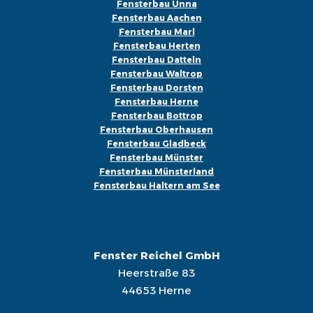
Fensterbau Unna
Fensterbau Aachen
Fensterbau Marl
Fensterbau Herten
Fensterbau Datteln
Fensterbau Waltrop
Fensterbau Dorsten
Fensterbau Herne
Fensterbau Bottrop
Fensterbau Oberhausen
Fensterbau Gladbeck
Fensterbau Münster
Fensterbau Münsterland
Fensterbau Haltern am See
Fenster Reichel GmbH
Heerstraße 83
44653 Herne