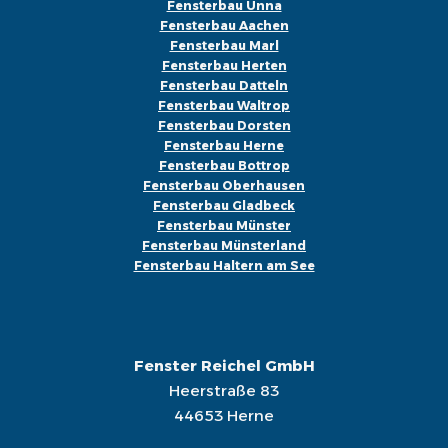
Fensterbau Unna
Fensterbau Aachen
Fensterbau Marl
Fensterbau Herten
Fensterbau Datteln
Fensterbau Waltrop
Fensterbau Dorsten
Fensterbau Herne
Fensterbau Bottrop
Fensterbau Oberhausen
Fensterbau Gladbeck
Fensterbau Münster
Fensterbau Münsterland
Fensterbau Haltern am See
Fenster Reichel GmbH
Heerstraße 83
44653 Herne