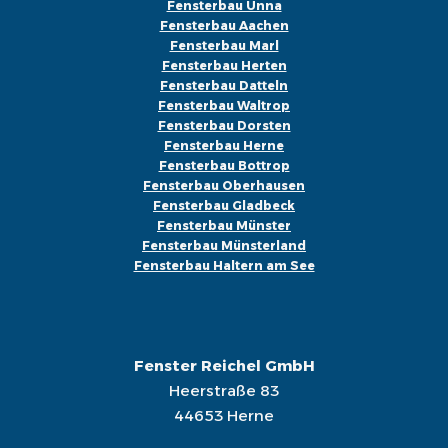
Fensterbau Unna
Fensterbau Aachen
Fensterbau Marl
Fensterbau Herten
Fensterbau Datteln
Fensterbau Waltrop
Fensterbau Dorsten
Fensterbau Herne
Fensterbau Bottrop
Fensterbau Oberhausen
Fensterbau Gladbeck
Fensterbau Münster
Fensterbau Münsterland
Fensterbau Haltern am See
Fenster Reichel GmbH
Heerstraße 83
44653 Herne