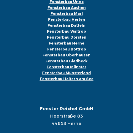
Fensterbau Unna
Fensterbau Aachen
Fensterbau Marl
Fensterbau Herten
Fensterbau Datteln
Fensterbau Waltrop
Fensterbau Dorsten
Fensterbau Herne
Fensterbau Bottrop
Fensterbau Oberhausen
Fensterbau Gladbeck
Fensterbau Münster
Fensterbau Münsterland
Fensterbau Haltern am See
Fenster Reichel GmbH
Heerstraße 83
44653 Herne