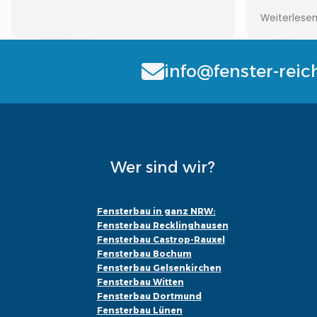
Auch bei F
Weiterlese
erreichen,
wieder...
info@fenster-reic
Wer sind wir?
Fensterbau in ganz NRW:
Fensterbau Recklinghausen
Fensterbau Castrop-Rauxel
Fensterbau Bochum
Fensterbau Gelsenkirchen
Fensterbau Witten
Fensterbau Dortmund
Fensterbau Lünen