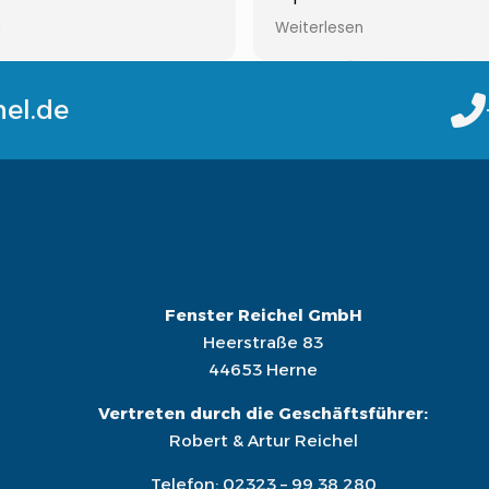
ragen ist immer jemand zu
Wohnung komplett neue F
n
Weiterlesen
 empfehlenswert!!!Gerne
einbauen lassen und sind 
sehr zufrieden gewesen! 
wieder
hel.de
Auch der zweite Auftrag 
später wurde super ausgef
bedanken uns und können
Reichel ohne Bedenken
weiterempfehlen
Fenster Reichel GmbH
Heerstraße 83
44653 Herne
Vertreten durch die Geschäftsführer:
Robert & Artur Reichel
Telefon:
02323 – 99 38 280