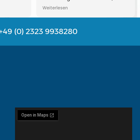
enster
auch die Montage einwandfrei ab!
Weiterlesen
mit allem
An eurer Termingestaltung solltet ihr
Gerne
aber arbeiten. Die drei Tage in der
Baustelle waren schon ärgerlich.
+49 (0) 2323 9938280
Ansonsten alles sehr gut und sauber
6 Monate
und günstig.
ührt!! Wir
 Firma