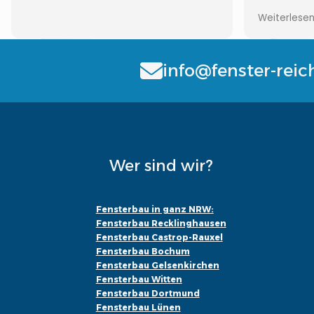
Auch bei F
Weiterlese
erreichen,
wieder...
info@fenster-reic
Wer sind wir?
Fensterbau in ganz NRW:
Fensterbau Recklinghausen
Fensterbau Castrop-Rauxel
Fensterbau Bochum
Fensterbau Gelsenkirchen
Fensterbau Witten
Fensterbau Dortmund
Fensterbau Lünen