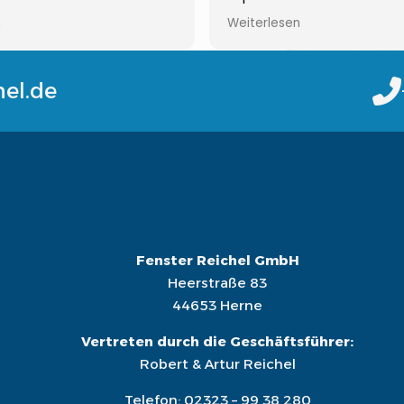
ragen ist immer jemand zu
Wohnung komplett neue F
n
Weiterlesen
 empfehlenswert!!!Gerne
einbauen lassen und sind 
sehr zufrieden gewesen! 
wieder
hel.de
Auch der zweite Auftrag 
später wurde super ausgef
bedanken uns und können
Reichel ohne Bedenken
weiterempfehlen
Fenster Reichel GmbH
Heerstraße 83
44653 Herne
Vertreten durch die Geschäftsführer:
Robert & Artur Reichel
Telefon:
02323 – 99 38 280