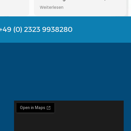
enster
auch die Montage einwandfrei ab!
Weiterlesen
mit allem
An eurer Termingestaltung solltet ihr
Gerne
aber arbeiten. Die drei Tage in der
Baustelle waren schon ärgerlich.
+49 (0) 2323 9938280
Ansonsten alles sehr gut und sauber
6 Monate
und günstig.
ührt!! Wir
 Firma