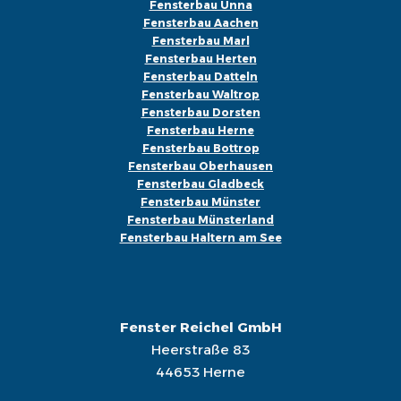
Fensterbau Unna
Fensterbau Aachen
Fensterbau Marl
Fensterbau Herten
Fensterbau Datteln
Fensterbau Waltrop
Fensterbau Dorsten
Fensterbau Herne
Fensterbau Bottrop
Fensterbau Oberhausen
Fensterbau Gladbeck
Fensterbau Münster
Fensterbau Münsterland
Fensterbau Haltern am See
Fenster Reichel GmbH
Heerstraße 83
44653 Herne