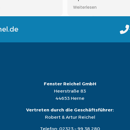
ragen ist immer jemand zu
Wohnung komplett neue F
n
Weiterlesen
 empfehlenswert!!!Gerne
einbauen lassen und sind 
sehr zufrieden gewesen! 
wieder
hel.de
Auch der zweite Auftrag 
später wurde super ausgef
bedanken uns und können
Reichel ohne Bedenken
weiterempfehlen
Fenster Reichel GmbH
Heerstraße 83
44653 Herne
Vertreten durch die Geschäftsführer:
Robert & Artur Reichel
Telefon:
02323 – 99 38 280