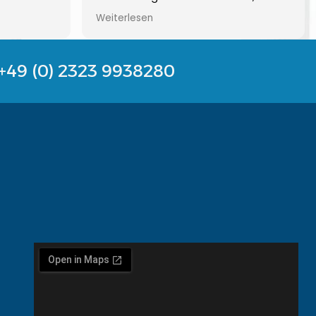
enster
auch die Montage einwandfrei ab!
Weiterlesen
mit allem
An eurer Termingestaltung solltet ihr
Gerne
aber arbeiten. Die drei Tage in der
Baustelle waren schon ärgerlich.
+49 (0) 2323 9938280
Ansonsten alles sehr gut und sauber
6 Monate
und günstig.
ührt!! Wir
 Firma