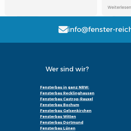
Auch bei F
Weiterlese
erreichen,
wieder...
info@fenster-reic
Wer sind wir?
Fensterbau in ganz NRW:
Fensterbau Recklinghausen
Fensterbau Castrop-Rauxel
Fensterbau Bochum
Fensterbau Gelsenkirchen
Fensterbau Witten
Fensterbau Dortmund
Fensterbau Lünen