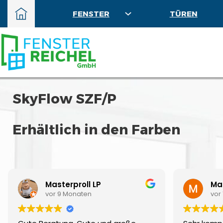
FENSTER
TÜREN
SkyFlow SZF/P
Erhältlich in den Farben
Masterproll LP
Mar
vor 9 Monaten
vor