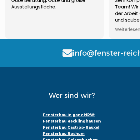
Gute Beratung, Gute und große
Sehr komp
Ausstellungsfläche.
Team! Wir 
der Arbeit 
und sauber
Auch bei F
Weiterlese
erreichen,
wieder...
info@fenster-reic
Wer sind wir?
Fensterbau in ganz NRW:
Fensterbau Recklinghausen
Fensterbau Castrop-Rauxel
Fensterbau Bochum
Fensterbau Gelsenkirchen