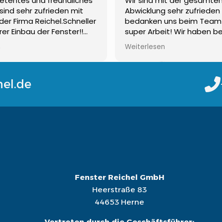
etentes und freundliches
Wir sind mit der gesamte
sind sehr zufrieden mit
Abwicklung sehr zufrieden
der Firma Reichel.Schneller
bedanken uns beim Team 
er Einbau der Fenster!!
super Arbeit! Wir haben be
ragen ist immer jemand zu
Wohnung komplett neue F
n
Weiterlesen
 empfehlenswert!!!Gerne
einbauen lassen und sind 
sehr zufrieden gewesen! 
wieder
hel.de
Auch der zweite Auftrag 
später wurde super ausgef
bedanken uns und können
Reichel ohne Bedenken
weiterempfehlen
Fenster Reichel GmbH
Heerstraße 83
44653 Herne
Vertreten durch die Geschäftsführer: