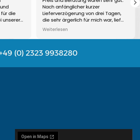
n
Preis und Beratung waren sehr gut.
 und
Nach anfänglicher kurzer
für die
Lieferverzögerung von drei Tagen,
i unserer
die sehr ärgerlich für mich war, lief
enster
auch die Montage einwandfrei ab!
Weiterlesen
mit allem
An eurer Termingestaltung solltet ihr
Gerne
aber arbeiten. Die drei Tage in der
Baustelle waren schon ärgerlich.
+49 (0) 2323 9938280
Ansonsten alles sehr gut und sauber
6 Monate
und günstig.
ührt!! Wir
 Firma